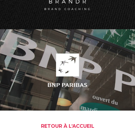
RETOUR À L’ACCUEIL